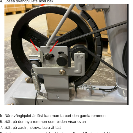
Lossa svänghjulets axel bak
När svänghjulet är löst kan man ta bort den gamla remmen
Sätt på den nya remmen som bilden visar ovan
Sätt på axeln, skruva bara åt lätt