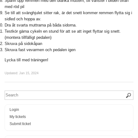
Spänn upp remmen med den blanka muttern, till vänster i bilden ovan
med röd pil
Se till att svänghjulet sitter rak, är det snett kommer remmen flytta sig i
sidled och hoppa av.
Dra åt svarta muttrarna på båda sidorna.
Testkör gärna cykeln en stund för att se att inget flyttar sig snett.
(montera tillfälligt pedalen)
Skruva på sidokåpan
Skruva fast vevarmen och pedalen igen
Lycka till med träningen!
Updated:
Jan 15, 2024
Login
My tickets
Submit ticket