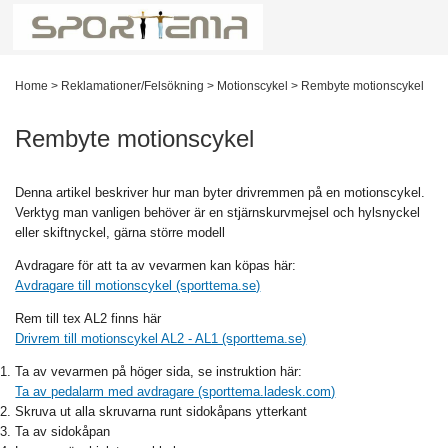
Home
>
Reklamationer/Felsökning
>
Motionscykel
>
Rembyte motionscykel
Rembyte motionscykel
Denna artikel beskriver hur man byter drivremmen på en motionscykel.
Verktyg man vanligen behöver är en stjärnskurvmejsel och hylsnyckel
eller skiftnyckel, gärna större modell
Avdragare för att ta av vevarmen kan köpas här:
Avdragare till motionscykel (sporttema.se)
Rem till tex AL2 finns här
Drivrem till motionscykel AL2 - AL1 (sporttema.se)
Ta av vevarmen på höger sida, se instruktion här:
Ta av pedalarm med avdragare (sporttema.ladesk.com)
Skruva ut alla skruvarna runt sidokåpans ytterkant
Ta av sidokåpan